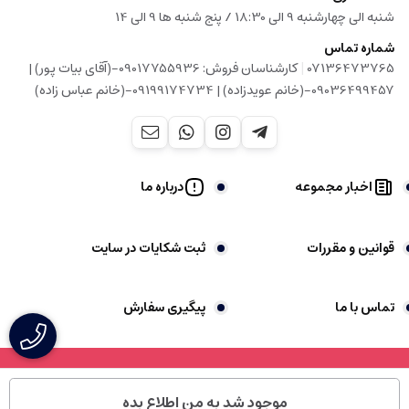
شنبه الی چهارشنبه 9 الی 18:30 / پنج شنبه ها 9 الی 14
شماره تماس
|
07136473765
کارشناسان فروش: 09017755936-(آقای بیات پور) |
09036499457-(خانم عویدزاده) | 09199174734-(خانم عباس زاده)
اخبار مجموعه
درباره ما
قوانین و مقررات
ثبت شکایات در سایت
تماس با ما
پیگیری سفارش
موجود شد به من اطلاع بده