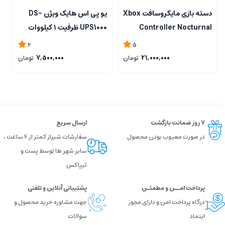
دسته بازی مایکروسافت Xbox
یو پی اس هایک ویژن DS-
ر
مودم Huawei EG8145V5 با ویژگی‌های برتر و عملکرد مطمئن، یک انتخاب عالی برای
Controller Nocturnal
UPS1000 ظرفیت ۱ کیلووات
اتصال به اینترنت با سرعت و کیفیت بالا است.
Vapor
2
5
21,000,000
تومان
7,500,000
تومان
۷ روز ضمانت بازگشت
ارسال سریع
در صورت معیوب بودن محصول
سفارشات شیراز کمتر از 4 ساعت ،
سایر شهر ها توسط پست و
تیپاکس
پرداخت امــن و مطمئـن
پشتیبانی آنلاین و تلفنی
درگاه پرداخت امن و دارای مجوز
جهت مشاوره خرید محصول و
اینماد
سوالات