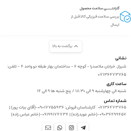
گارانتــــی سلامت محصول
بررسی سلامت فیزیکی کالا قبل از
ارسال
برگشت به بالا
نشانی
شیراز, خیابان ملاصدرا - کوچه 6 - ساختمان بهار طبقه دو واحد 4 - تلفن:
۰۷۱۳۶۴۷۳۷۶۵
ساعت کاری
شنبه الی چهارشنبه 9 الی 18:30 / پنج شنبه ها 9 الی 14
شماره تماس
|
07136473765
کارشناسان فروش: 09017755936-(آقای بیات پور) |
09036499457-(خانم عویدزاده) | 09199174734-(خانم عباس زاده)