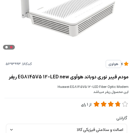
کدکالا:
هواوی
4
مودم فیبر نوری دوباند هوآوی EG8145V5 12-LED new ریفر
Huawei EG8145V5 12-LED Fiber Optic Modem
این محصول ریفر میباشد
از
1
رای
گارانتی