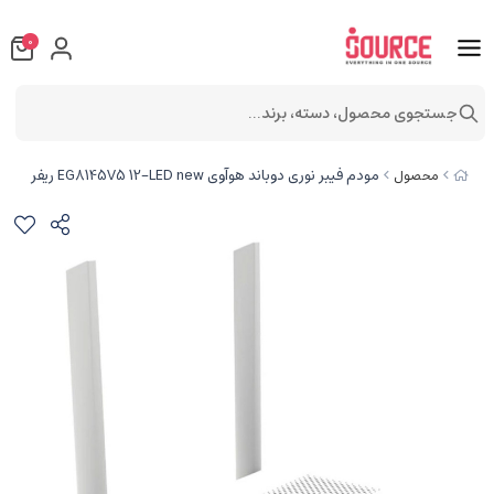
0
جستجوی محصول، دسته، برند...
مودم فیبر نوری دوباند هوآوی EG8145V5 12-LED new ریفر
محصول