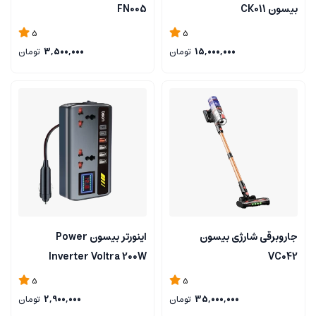
بیسون CK011
FN005
5
5
15,000,000
تومان
3,500,000
تومان
جاروبرقی شارژی بیسون
اینورتر بیسون Power
Inverter Voltra 200W
VC042
5
5
35,000,000
تومان
2,900,000
تومان