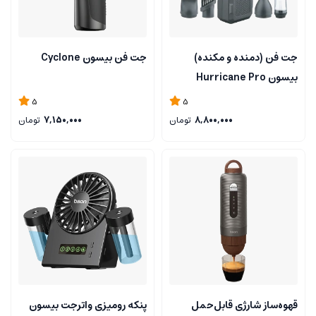
جت فن (دمنده و مکنده)
جت فن بیسون Cyclone
بیسون Hurricane Pro
5
5
8,800,000
تومان
7,150,000
تومان
قهوه‌ساز شارژی قابل‌حمل
پنکه رومیزی واترجت بیسون