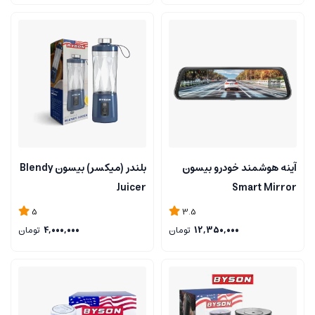
آینه هوشمند خودرو بیسون
بلندر (میکسر) بیسون Blendy
Juicer
Smart Mirror
5
3.5
12,350,000
تومان
4,000,000
تومان