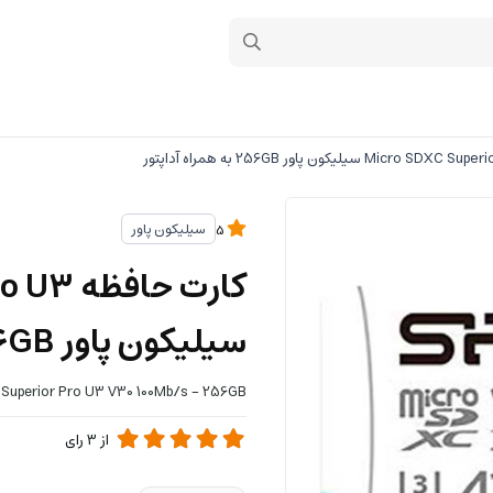
سیلیکون پاور
5
کارت حا
سیلیکون پاور 256GB به همراه آداپتور
 Superior Pro U3 V30 100Mb/s - 256GB
از
3
رای