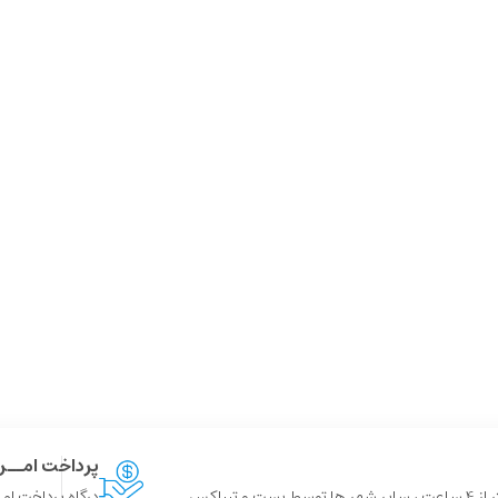
پرداخت امــ
 و تیپاکس
درگاه پرداخت امن