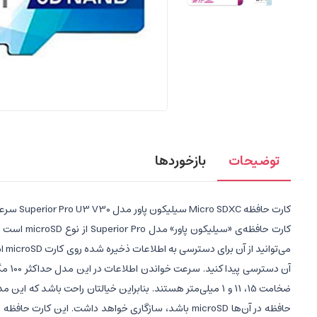
توضیحات
بازخوردها
کارت حافظه‌ Micro SDXC سیلیکون پاور مدل Superior Pro U3 V30 سرعت 100Mb/s ظرفیت 256 گیگابایت با آداپتور
می‌
حافظه در آن‌ها microSD باشد، سازگاری خواهد داشت. ای