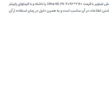
گرما، مغناطیس و آب مقاومت داشته و هیچ آسیبی به اطلاعات وارد نخواهد کرد. استاندارد سرعت در آن UHS-I U3 , V30 است که امکان ذخیره‌سازی و پخش تصاویر با فرمت Ultra HD,4K :4096*2160 را داشته و با فرمتهای پایینتر
 سرعت خواندن و نوشتن اطلاعات در آن مناسب است و به همین دلیل در زمان استفاده از آن