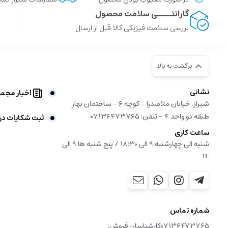
گارانتــــی سلامت محصول
بررسی سلامت فیزیکی کالا قبل از ارسال
برگشت به بالا
نشانی
اخبار مجم
شیراز, خیابان ملاصدرا - کوچه 6 - ساختمان بهار
طبقه دو واحد 4 - تلفن: ۰۷۱۳۶۴۷۳۷۶۵
ثبت شکایات در
ساعت کاری
شنبه الی چهارشنبه 9 الی 18:30 / پنج شنبه ها 9 الی
14
شماره تماس
07136473765
کارشناسان فروش: