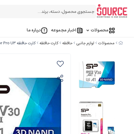
محصولات
اخبار مجموعه
درباره ما
محصولات
لوازم جانبی
حافظه
کارت حافظه
کارت حافظه‌ Micro SDXC Superior Pro U3 سیلیکون پاور 256GB به همراه آداپتور