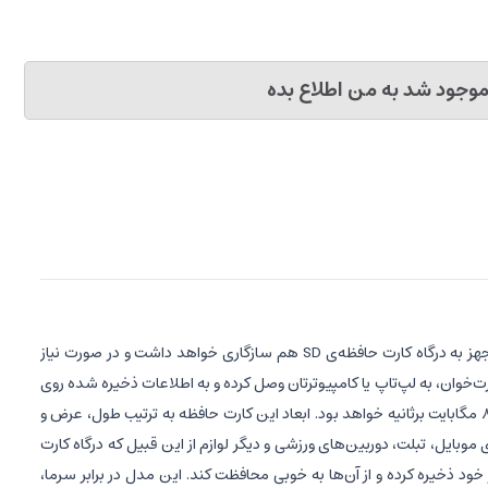
وجود شد به من اطلاع بده
کارت حافظه‌ی «سیلیکون پاور» مدل Superior Pro از نوع microSD است و البته با استفاده از آداپتور SD آن با انواع لپ‌تاپ، کامپیوتر و دیگر دستگاه‌های مجهز به درگاه کارت حافظه‌ی SD هم سازگاری خواهد داشت و در صورت نیاز
انید کارت حافظه را بدون نیاز به کارت‌خوان، به لپ‌تاپ یا کامپیوترتان وصل کرده و به اطلاعات ذخیره شده روی
آن دسترسی پیدا کنید. سرعت خواندن اطلاعات در این مدل حداکثر 100 مگابایت برثانیه است. همچنین سرعت نوشتن اطلاعات در این مدل هم حداکثر 80 مگابایت برثانیه خواهد بود. ابعاد این کارت حافظه به ترتیب طول، عرض و
ین خیالتان راحت باشد که این مدل از سری محصولات سیلیکون پاور علاوه بر دوربین‌های GoPro با اکثر گوشی‌های موبایل، تبلت، دوربین‌های ورزشی و دیگر لوازم از این قبیل که درگاه کارت
ن را در خود ذخیره کرده و از آن‌ها به خوبی محافظت کند. این مدل در برابر سرما،