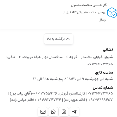
گارانتــــی سلامت محصول
بررسی سلامت فیزیکی کالا قبل از
ارسال
برگشت به بالا
نشانی
شیراز, خیابان ملاصدرا - کوچه 6 - ساختمان بهار طبقه دو واحد 4 - تلفن:
۰۷۱۳۶۴۷۳۷۶۵
ساعت کاری
شنبه الی چهارشنبه 9 الی 18:30 / پنج شنبه ها 9 الی 14
شماره تماس
|
07136473765
کارشناسان فروش: 09017755936-(آقای بیات پور) |
09036499457-(خانم عویدزاده) | 09199174734-(خانم عباس زاده)