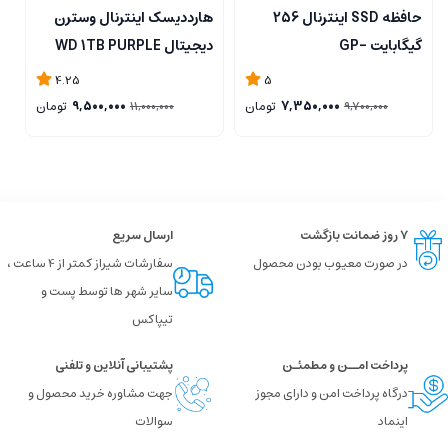
حافظه SSD اینترنال 256
هارددیسک اینترنال وسترن
ا
گیگابایت GP-
دیجیتال WD 1TB PURPLE
B
GSTFS31256GTND
4.25
5
7,350,000
تومان
9,500,000
تومان
11,000,000
9,700,000
۷ روز ضمانت بازگشت
ارسال سریع
در صورت معیوب بودن محصول
سفارشات شیراز کمتر از 4 ساعت ،
سایر شهر ها توسط پست و
تیپاکس
پرداخت امــن و مطمئـن
پشتیبانی آنلاین و تلفنی
درگاه پرداخت امن و دارای مجوز
جهت مشاوره خرید محصول و
اینماد
سوالات