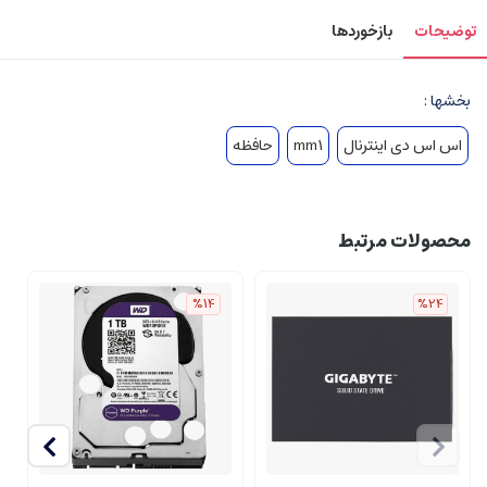
توضیحات
بازخوردها
بخشها :
اس اس دی اینترنال
mm1
حافظه
محصولات مرتبط
%14
%24