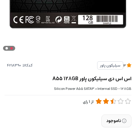
کدکالا:
سیلیکون پاور
3
اس اس دی سیلیکون پاور A55 128GB
Silicon Power A55 SATA3.0 Internal SSD - 128GB
از
1
رای
ناموجود