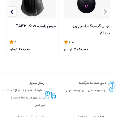
موس گیمینگ باسیم رپو
موس باسیم فنتک T533
م
g
VT200
5
3.5
3,080,000
تومان
670,000
تومان
۷ روز ضمانت بازگشت
ارسال سریع
در صورت معیوب بودن محصول
سفارشات شیراز کمتر از 4 ساعت ،
سایر شهر ها توسط پست و
تیپاکس
پرداخت امــن و مطمئـن
پشتیبانی آنلاین و تلفنی