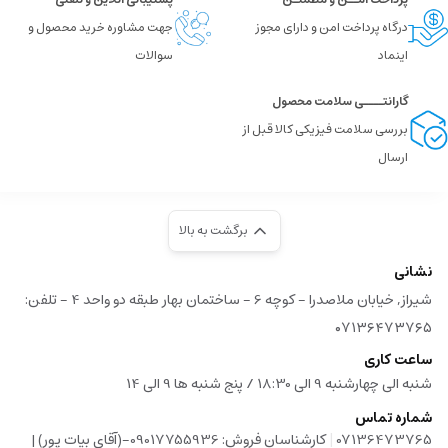
درگاه پرداخت امن و دارای مجوز
جهت مشاوره خرید محصول و
اینماد
سوالات
گارانتــــی سلامت محصول
بررسی سلامت فیزیکی کالا قبل از
ارسال
برگشت به بالا
نشانی
شیراز, خیابان ملاصدرا - کوچه 6 - ساختمان بهار طبقه دو واحد 4 - تلفن:
۰۷۱۳۶۴۷۳۷۶۵
ساعت کاری
شنبه الی چهارشنبه 9 الی 18:30 / پنج شنبه ها 9 الی 14
شماره تماس
|
07136473765
کارشناسان فروش: 09017755936-(آقای بیات پور) |