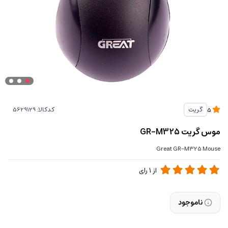
کدکالا:
گریت
5
موس گریت GR-M325
Great GR-M325 Mouse
از
1
رای
ناموجود