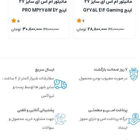
مانیتور ام اس آی سایز 27
مانیتور ام اس آی سایز 27
اینچ G275L E14 Gaming
اینچ PRO MP275W E2
g
5
4
28,800,000
تومان
30,800,000
تومان
32,000,000
34,000,000
۷ روز ضمانت بازگشت
ارسال سریع
در صورت معیوب بودن محصول
سفارشات شیراز کمتر از 4 ساعت ،
سایر شهر ها توسط پست و
تیپاکس
پرداخت امــن و مطمئـن
پشتیبانی آنلاین و تلفنی
درگاه پرداخت امن و دارای مجوز
جهت مشاوره خرید محصول و
اینماد
سوالات