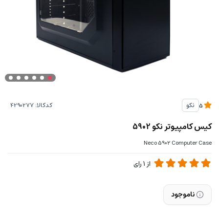
کدکالا:
نکو
5
کیس کامپیوتر نکو 5902
Neco 5902 Computer Case
از
1
رای
ناموجود