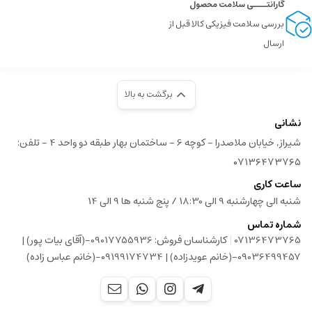
گارانتــــی سلامت محصول
بررسی سلامت فیزیکی کالا قبل از
ارسال
برگشت به بالا
نشانی
شیراز, خیابان ملاصدرا - کوچه 6 - ساختمان بهار طبقه دو واحد 4 - تلفن:
۰۷۱۳۶۴۷۳۷۶۵
ساعت کاری
شنبه الی چهارشنبه 9 الی 18:30 / پنج شنبه ها 9 الی 14
شماره تماس
|
07136473765
کارشناسان فروش: 09017755936-(آقای بیات پور) |
09036499457-(خانم عویدزاده) | 09199174734-(خانم عباس زاده)