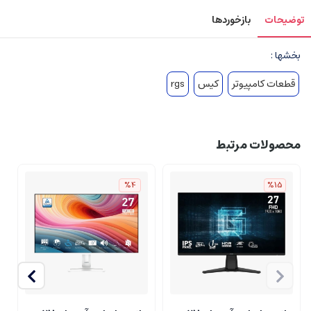
توضیحات
بازخوردها
بخشها :
قطعات کامپیوتر
کیس
rgs
محصولات مرتبط
%4
%15